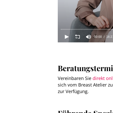
00:00
16:2
0
seconds
of
16
minutes,
21
Beratungstermin
seconds
Volume
90%
Vereinbaren Sie
direkt on
sich vom Breast Atelier 
zur Verfügung.