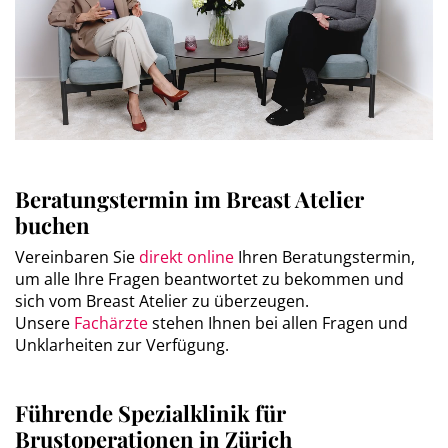
0
of
21
minutes,
Beratungstermin im Breast Atelier
16
buchen
seconds
Vereinbaren Sie
direkt online
Ihren Beratungstermin,
um alle Ihre Fragen beantwortet zu bekommen und
sich vom Breast Atelier zu überzeugen.
Unsere
Fachärzte
stehen Ihnen bei allen Fragen und
Unklarheiten zur Verfügung.
Führende Spezialklinik für
Brustoperationen in Zürich