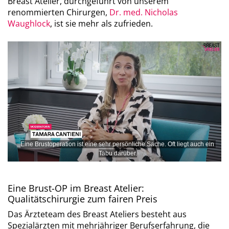
Breast Atelier, durchgeführt von unserem
renommierten Chirurgen,
Dr. med. Nicholas
Waughlock
, ist sie mehr als zufrieden.
Eine Brustoperation ist eine sehr persönliche Sache. Oft liegt auch ein 
Tabu darüber.
0
of
11
Eine Brust-OP im Breast Atelier:
minutes,
12
Qualitätschirurgie zum fairen Preis
seconds
Das Ärzteteam des Breast Ateliers besteht aus
Spezialärzten mit mehrjähriger Berufserfahrung, die